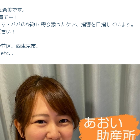
本希美です。
子育て中！
ママ・パパの悩みに寄り添ったケア、指導を目指しています。
ださい！
杉並区、西東京市、
...