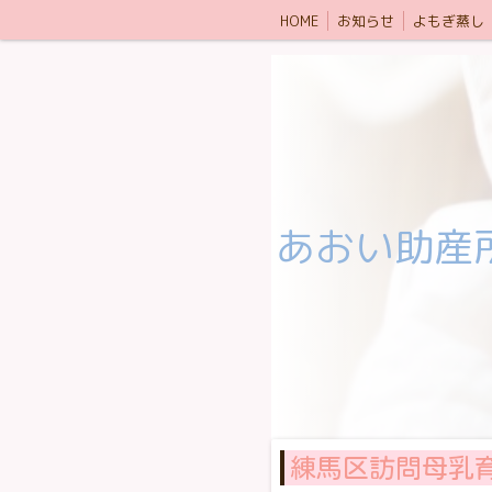
HOME
お知らせ
よもぎ蒸し
あおい助産
練馬区訪問母乳