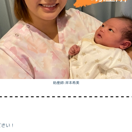
助産師:岸本希美
ださい！